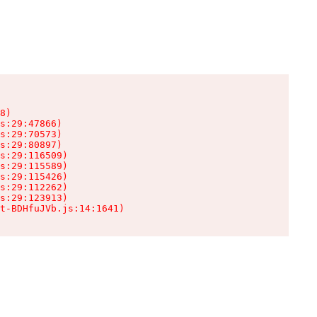
8)

s:29:47866)

s:29:70573)

s:29:80897)

s:29:116509)

s:29:115589)

s:29:115426)

s:29:112262)

s:29:123913)

t-BDHfuJVb.js:14:1641)